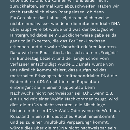
untersucht. Und da können wir uns leider nicht
zurückhalten, einmal kurz abzuschweifen. Haben wir
doch tatsächlich einen Post gelesen, ob denn
ForGen nicht das Labor sei, das peinlicherweise
nicht einmal wisse, wie denn die mitochondriale DNA
überhaupt vererbt würde und was der biologische
Hintergrund dabei sei? Glücklicherweise gäbe es da
ganz tolle Experten, die das ForGen-Unwissen
erkennen und die wahre Wahrheit erklären konnten.
Dazu wird ein Post zitiert, der sich auf ein „Ereignis“
im Bundestag bezieht und der lange schon vom
Verfasser entschuldigt wurde….Damals wurde von
uns nämlich kommuniziert, dass aufgrund des
maternalen Erbganges der mitochondrialen DNA die
Rüden ihre mtDNA nicht in eine Population
einbringen; sie in einer Gruppe also beim
Nachwuchs nicht nachweisbar sei. D.h., wenn z.B.
ein Hund mit einer Wölfin Nachkommen zeugt, wird
dies die mtDNA nicht verraten, alle Mischlinge
bleiben in ihrer mtDNA Wolf. Oder wenn ein Wolf aus
Russland in ein z.B. deutsches Rudel hineinkommt
und es zu einer „multikulti Verpaarung“ kommt,
würde dies über die mtDNA nicht nachweisbar sein