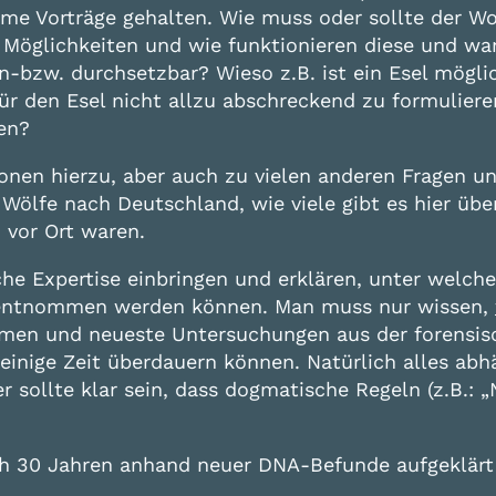
me Vorträge gehalten. Wie muss oder sollte der Wo
r Möglichkeiten und wie funktionieren diese und w
in-bzw. durchsetzbar? Wieso z.B. ist ein Esel mögl
ür den Esel nicht allzu abschreckend zu formulieren
en?
onen hierzu, aber auch zu vielen anderen Fragen u
lfe nach Deutschland, wie viele gibt es hier über
 vor Ort waren.
che Expertise einbringen und erklären, unter welc
r entnommen werden können. Man muss nur wissen,
en und neueste Untersuchungen aus der forensisch
einige Zeit überdauern können. Natürlich alles ab
r sollte klar sein, dass dogmatische Regeln (z.B.:
nach 30 Jahren anhand neuer DNA-Befunde aufgekl