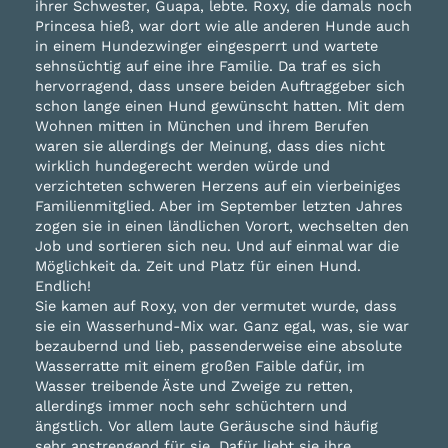
ihrer Schwester, Guapa, lebte. Roxy, die damals noch
Princesa hieß, war dort wie alle anderen Hunde auch
in einem Hundezwinger eingesperrt und wartete
sehnsüchtig auf eine ihre Familie. Da traf es sich
hervorragend, dass unsere beiden Auftraggeber sich
schon lange einen Hund gewünscht hatten. Mit dem
Wohnen mitten in München und ihrem Berufen
waren sie allerdings der Meinung, dass dies nicht
wirklich hundegerecht werden würde und
verzichteten schweren Herzens auf ein vierbeiniges
Familienmitglied. Aber im September letzten Jahres
zogen sie in einen ländlichen Vorort, wechselten den
Job und sortieren sich neu. Und auf einmal war die
Möglichkeit da. Zeit und Platz für einen Hund.
Endlich!
Sie kamen auf Roxy, von der vermutet wurde, dass
sie ein Wasserhund-Mix war. Ganz egal, was, sie war
bezaubernd und lieb, passenderweise eine absolute
Wasserratte mit einem großen Faible dafür, im
Wasser treibende Äste und Zweige zu retten,
allerdings immer noch sehr schüchtern und
ängstlich. Vor allem laute Geräusche sind häufig
sehr anstrengend für sie. Dafür liebt sie ihre