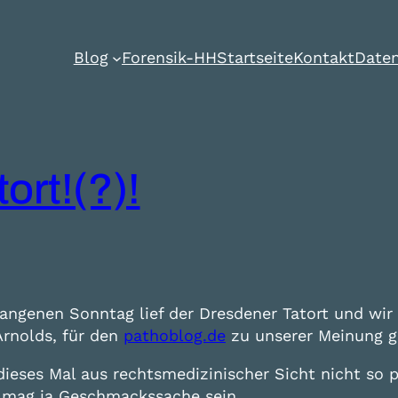
Blog
Forensik-HH
Startseite
Kontakt
Daten
ort!(?)!
angenen Sonntag lief der Dresdener Tatort und wir 
Arnolds, für den
pathoblog.de
zu unserer Meinung g
 dieses Mal aus rechtsmedizinischer Sicht nicht so 
s mag ja Geschmackssache sein.