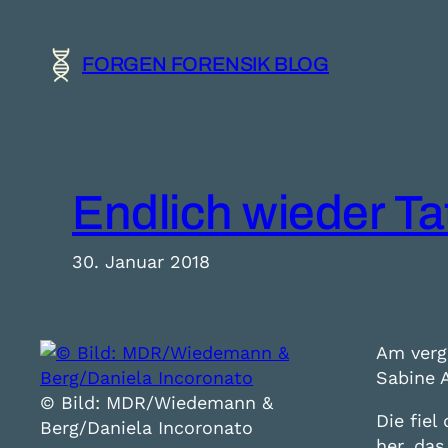
Zum
Inhalt
FORGEN FORENSIK BLOG
springen
Endlich wieder Tat
30. Januar 2018
Am verg
Sabine 
© Bild: MDR/Wiedemann &
Die fiel
Berg/Daniela Incoronato
her, da