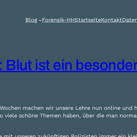
Blog
Forensik-HH
Startseite
Kontakt
Daten
: Blut ist ein besonder
t Wochen machen wir unsere Lehre nun online und 
r so viele schöne Themen haben, über die man nor
mit unseren zukünftigen Polizisten immer ein klei