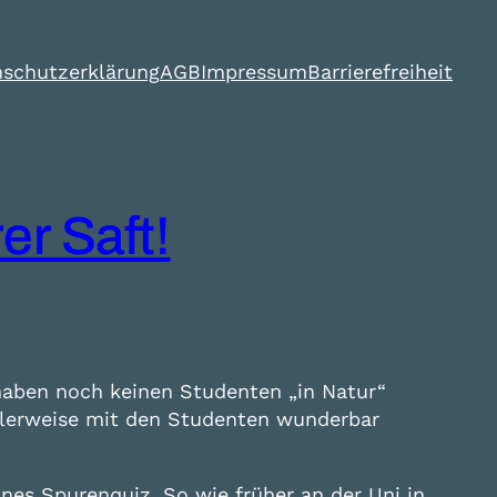
schutzerklärung
AGB
Impressum
Barrierefreiheit
er Saft!
haben noch keinen Studenten „in Natur“
malerweise mit den Studenten wunderbar
nes Spurenquiz. So wie früher an der Uni in