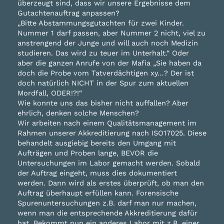
überzeugt sind, dass wir unsere Ergebnisse dem
Gutachtenauftrag anpassen?
„Bitte Abstammungsgutachte
n für zwei Kinder.
Nummer 1 darf passen, aber Nummer 2 nicht, viel zu
anstrengend der Junge und will auch noch Medizin
studieren. Das wird zu teuer im Unterhalt.“ Oder
aber die ganzen Anrufe von der Mafia „Sie haben da
doch die Probe vom Tatverdächtigen xy…? Der ist
doch natürlich NICHT in der Spur zum aktuellen
Mordfall, ODER!?!“
Wie konnte uns das bisher nicht auffallen? Aber
ehrlich, denken solche Menschen?
Wir arbeiten nach einem Qualitätsmanagement im
Rahmen unserer Akkreditierung nach ISO17025. Diese
behandelt ausgiebig bereits den Umgang mit
Aufträgen und Proben lange, BEVOR die
Untersuchungen im Labor gemacht werden. Sobald
der Auftrag eingeht, muss dies dokumentiert
werden. Dann wird als erstes überprüft, ob man den
Auftrag überhaupt erfüllen kann. Forensische
Spurenuntersuchungen z.B. darf man nur machen,
wenn man die entsprechende Akkreditierung dafür
hat. Bekommt nun ein anderes Labor mit z.B. einer