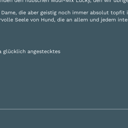
anden den hübschen Mudi-Mix Lucky, den wir übrige
e Dame, die aber geistig noch immer absolut topfit 
volle Seele von Hund, die an allem und jedem intere
a glücklich angestecktes