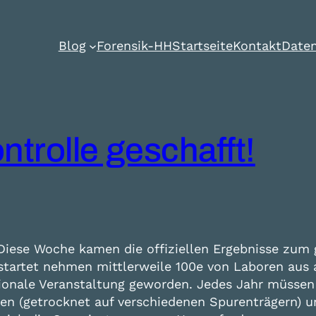
Blog
Forensik-HH
Startseite
Kontakt
Daten
ntrolle geschafft!
! Diese Woche kamen die offiziellen Ergebnisse zu
estartet nehmen mittlerweile 100e von Laboren aus a
ationale Veranstaltung geworden. Jedes Jahr müsse
nen (getrocknet auf verschiedenen Spurenträgern) un