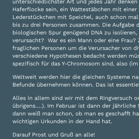
unterschiedlichster Art und jedes Jahr denken 
Haferflocke sein, ein Wattestäbchen mit eine
Lederstückchen mit Speichel, auch schon mal 
bis zu drei Personen zusammen. Die Aufgabe de
biologischen Spur genügend DNA zu isolieren
verursacht? War es ein Mann oder eine Frau? 
fraglichen Personen um die Verursacher von d
verschiedene Hypothesen bedacht werden müs
spezifisch für das Y-Chromosom sind, also (i
Weltweit werden hier die gleichen Systeme nac
Befunde übernehmen können. Das ist essentiell
Alles in allem sind wir mit dem Ringversuch o
übrigens….). Im Februar ist dann der jährlich
dann weiß man schon, ob man es geschafft hat
wichtigen Urkunden in der Hand hat.
Darauf Prost und Gruß an alle!