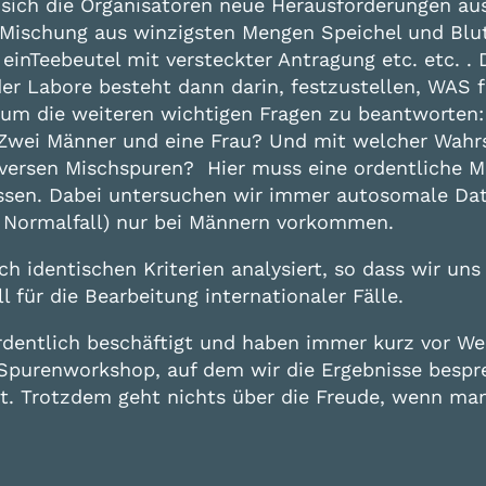
sich die Organisatoren neue Herausforderungen aus. 
r Mischung aus winzigsten Mengen Speichel und Blut
einTeebeutel mit versteckter Antragung etc. etc. .
r Labore besteht dann darin, festzustellen, WAS f
, um die weiteren wichtigen Fragen zu beantworten
Zwei Männer und eine Frau? Und mit welcher Wahrsc
iversen Mischspuren? Hier muss eine ordentliche M
sen. Dabei untersuchen wir immer autosomale Dat
m Normalfall) nur bei Männern vorkommen.
h identischen Kriterien analysiert, so dass wir un
 für die Bearbeitung internationaler Fälle.
rdentlich beschäftigt und haben immer kurz vor We
e Spurenworkshop, auf dem wir die Ergebnisse bespr
. Trotzdem geht nichts über die Freude, wenn man e