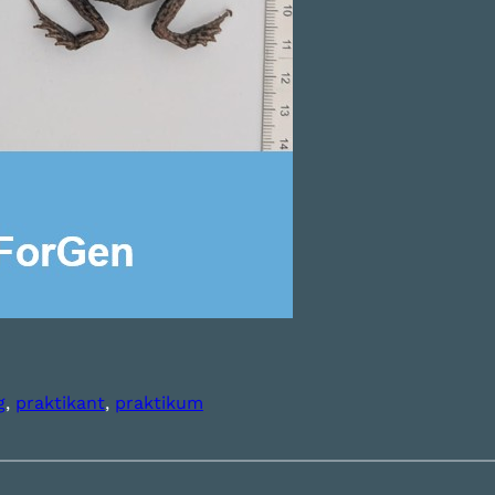
g
, 
praktikant
, 
praktikum