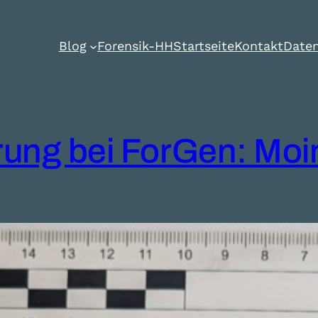
Blog
Forensik-HH
Startseite
Kontakt
Daten
ng bei ForGen: Moin