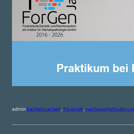
admin
bachelorarbeit
, 
Forensik
, 
nachwuchsförderun