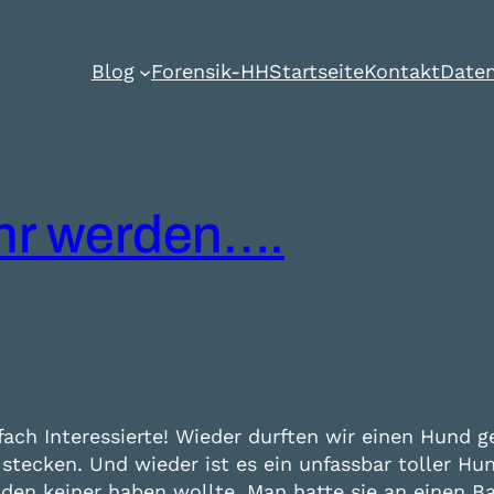
Blog
Forensik-HH
Startseite
Kontakt
Daten
hr werden….
fach Interessierte! Wieder durften wir einen Hund 
tecken. Und wieder ist es ein unfassbar toller Hu
 den keiner haben wollte. Man hatte sie an einen