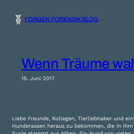
Zum
Inhalt
FORGEN FORENSIK BLOG
springen
Wenn Träume wa
15. Juni 2017
Liebe Freunde, Kollegen, Tierliebhaber und ein
Hunderassen heraus zu bekommen, die in ihm s
Susie stammt aus Athen. Ein Hund von vielen,