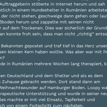
Auftraggeberin stöberte in Internet herum und sah
mtlich in einem Hundeshelter in Rumänien arbeitete
 der nicht stehen, geschweige dann gehen oder lau
Fußboden herum und zappelte mit seinen nicht
auf dem Trockenen. Dies war sicherlich der Grund
 konnte froh sein, dass man nicht „richtig“ entso
 Bekannten gepostet und traf tief in das Herz unse
esen kleinen Kern haben wollte. Was aber war mit i
en?
de in Rumänien mehrere Wochen lang therapiert, bi
chen Deutschland und dem Shelter und als es dem
es Zuhause gebracht werden. Dort stand dann am
ges Weihnachtswunder auf Hamburger Boden. Loopy wa
rapeutische Unterstützung und wurde in seiner ne
les machte er mit viel Einsatz, Tapferkeit und
h von einem Fortschritt zum nächsten.