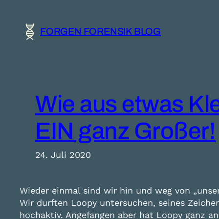
Zum
Inhalt
FORGEN FORENSIK BLOG
springen
Wie aus etwas Kl
EIN ganz Großer!
24. Juli 2020
Wieder einmal sind wir hin und weg von „uns
Wir durften Loopy untersuchen, seines Zeiche
hochaktiv. Angefangen aber hat Loopy ganz an