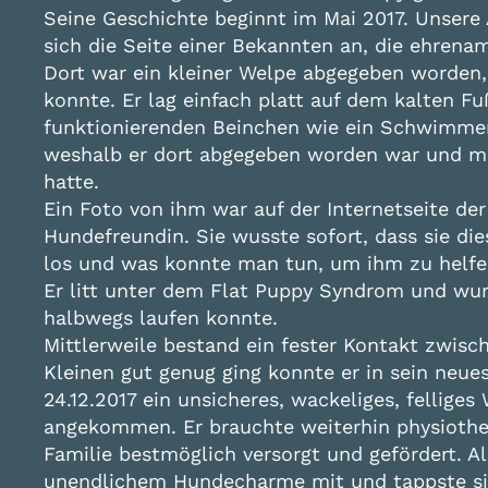
Seine Geschichte beginnt im Mai 2017. Unsere 
sich die Seite einer Bekannten an, die ehrena
Dort war ein kleiner Welpe abgegeben worden,
konnte. Er lag einfach platt auf dem kalten 
funktionierenden Beinchen wie ein Schwimmer 
weshalb er dort abgegeben worden war und man
hatte.
Ein Foto von ihm war auf der Internetseite der
Hundefreundin. Sie wusste sofort, dass sie di
los und was konnte man tun, um ihm zu helf
Er litt unter dem Flat Puppy Syndrom und wur
halbwegs laufen konnte.
Mittlerweile bestand ein fester Kontakt zwis
Kleinen gut genug ging konnte er in sein neu
24.12.2017 ein unsicheres, wackeliges, felli
angekommen. Er brauchte weiterhin physiothe
Familie bestmöglich versorgt und gefördert. Al
unendlichem Hundecharme mit und tappste sic