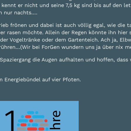
nnt er nicht und seine 7,5 kg sind bis auf den letz
h nur nachts….
eb frönen und dabei ist auch völlig egal, wie die 
r rasen möchte. Allein der Regen könnte ihn hier s
 der Vogeltränke oder dem Gartenteich. Ach ja, Elbw
erühren…(Wir bei ForGen wundern uns ja über nix me
 Spaziergang die Augen aufhalten und hoffen, das
m Energiebündel auf vier Pfoten.