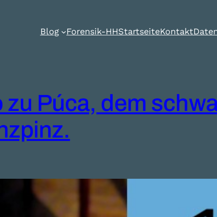
Blog
Forensik-HH
Startseite
Kontakt
Daten
o zu Púca, dem schwa
nzpinz.