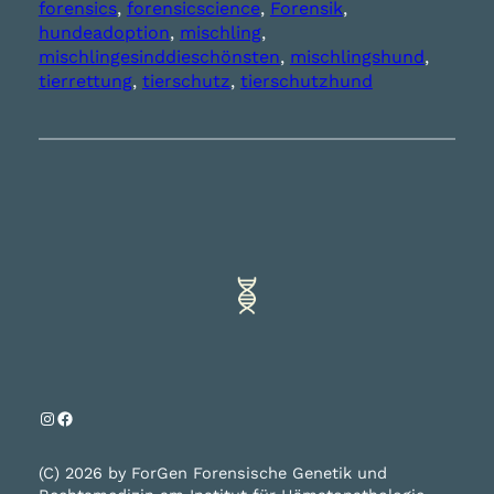
forensics
, 
forensicscience
, 
Forensik
, 
hundeadoption
, 
mischling
, 
mischlingesinddieschönsten
, 
mischlingshund
, 
tierrettung
, 
tierschutz
, 
tierschutzhund
Instagram
Facebook
(C) 2026 by ForGen Forensische Genetik und