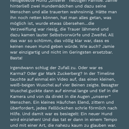
heißgeliebte Hund „unserer“ heutigen Familie. Jamie
hinterließ zwei Hundemädchen und dazu seine
Menschen und alle trauerten wahnsinnig. Hätte man
ihn noch retten können, hat man alles getan, was
möglich ist, wurde etwas übersehen…die
Verzweiflung war riesig, die Trauer lähmend und
dazu kamen lauter Selbstvorwürfe und Zweifel. All
das war so schlimm, das völlig klar war, dass es
keinen neuen Hund geben würde. Wie auch? Jamie
war einzigartig und nicht im Geringsten ersetzbar.
Basta!
Irgendwann schlug der Zufall zu. Oder war es
Karma? Oder gar Mark Zuckerberg? In der Timeline
tauchte auf einmal ein Video auf, das einen kleinen,
weiß-beigen Wuschel auf vier Beinen zeigte. Besagter
Wuschel guckte dann auf einmal lange und tief in die
Kamera und von da direkt in die Augen „unserer“
Menschen. Ein kleines Häufchen Elend, zittern und
überfordert, jedes Felllöckchen schrie förmlich nach
Hilfe. Und damit war es besiegelt: Ein neuer Hund
wird einziehen! Und das tat er dann in einem Tempo
und mit einer Art, die nahezu kaum zu glauben war.