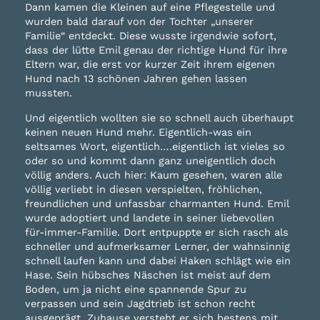
Dann kamen die Kleinen auf eine Pflegestelle und
wurden bald darauf von der Tochter „unserer
Familie“ entdeckt. Diese wusste irgendwie sofort,
dass der lütte Emil genau der richtige Hund für ihre
Eltern war, die erst vor kurzer Zeit ihrem eigenen
Hund nach 13 schönen Jahren gehen lassen
mussten.
Und eigentlich wollten sie so schnell auch überhaupt
keinen neuen Hund mehr. Eigentlich-was ein
seltsames Wort, eigentlich….eigentlich ist vieles so
oder so und kommt dann ganz uneigentlich doch
völlig anders. Auch hier: Kaum gesehen, waren alle
völlig verliebt in diesen verspielten, fröhlichen,
freundlichen und unfassbar charmanten Hund. Emil
wurde adoptiert und landete in seiner liebevollen
für-immer-Familie. Dort entpuppte er sich rasch als
schneller und aufmerksamer Lerner, der wahnsinnig
schnell laufen kann und dabei Haken schlägt wie ein
Hase. Sein hübsches Näschen ist meist auf dem
Boden, um ja nicht eine spannende Spur zu
verpassen und sein Jagdtrieb ist schon recht
ausgeprägt. Zuhause versteht er sich bestens mit