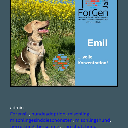
admin
Forensik
, 
hundeadoption
, 
mischling
, 
mischlingesinddieschönsten
, 
mischlingshund
, 
tierrettung
, 
tierschutz
, 
tierschutzhund